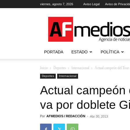
viernes, agosto 7, 2026
Aviso Legal
Aviso de Privacid
AFmedios
.-
Agencia
de
Noticias
PORTADA
ESTADO
POLÍTICA
Inicio
Deportes
Internacional
Actual campeón del Tour 
Deportes
Internacional
Actual campeón d
va por doblete G
Por
AFMEDIOS / REDACCIÓN
-
Abr 30, 2013