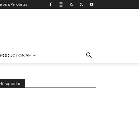
ca para Periodistas
RODUCTOS AF
Búsquedas