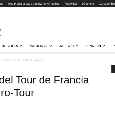
ad
Tres premisas para publicar en AFmedios
Publicidad
Directorio
Carta de Éti
JUSTICIA
NACIONAL
JALISCO
OPINIÓN
P
de Francia va por doblete Giro-Tour
el Tour de Francia
iro-Tour