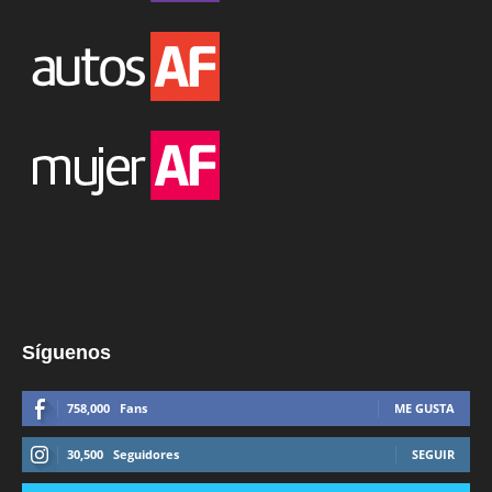
Síguenos
758,000
Fans
ME GUSTA
30,500
Seguidores
SEGUIR