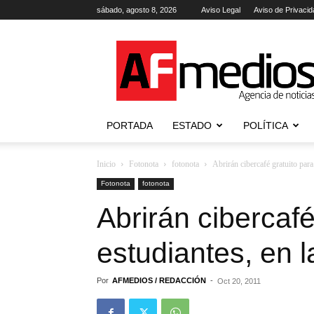
sábado, agosto 8, 2026
Aviso Legal
Aviso de Privacid
AFmedios
.-
Agencia
de
Noticias
PORTADA
ESTADO
POLÍTICA
Inicio
Fotonota
fotonota
Abrirán cibercafé gratuito para 
Fotonota
fotonota
Abrirán cibercafé
estudiantes, en la
Por
AFMEDIOS / REDACCIÓN
-
Oct 20, 2011