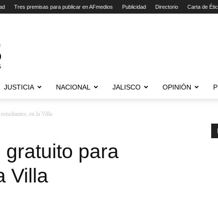
ad
Tres premisas para publicar en AFmedios
Publicidad
Directorio
Carta de Éti
JUSTICIA
NACIONAL
JALISCO
OPINIÓN
P
estudiantes, en la Villa
 gratuito para
 Villa