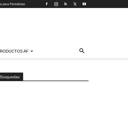
ca para Periodistas
RODUCTOS AF
Búsquedas