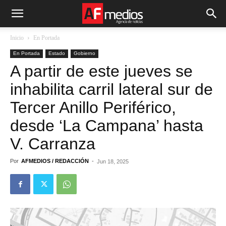
Inicio
En Portada
En Portada
Estado
Gobierno
A partir de este jueves se
inhabilita carril lateral sur de
Tercer Anillo Periférico,
desde ‘La Campana’ hasta
V. Carranza
Por
AFMEDIOS / REDACCIÓN
-
Jun 18, 2025