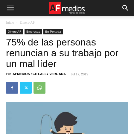
Inicio
Dinero AF
Dinero AF
Empresas
En Portada
75% de las personas
renuncian a su trabajo por
un mal líder
Por
AFMEDIOS / CITLALLY VERGARA
-
Jul 17, 2019