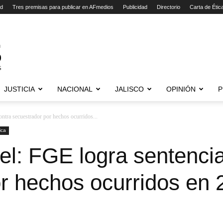
ad
Tres premisas para publicar en AFmedios
Publicidad
Directorio
Carta de Étic
JUSTICIA
NACIONAL
JALISCO
OPINIÓN
P
ontra secuestrador por hechos ocurridos...
ica
el: FGE logra sentencia
r hechos ocurridos en 