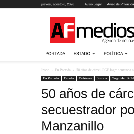
jueves, agosto 6, 2026
Aviso Legal
Aviso de Privacid
AFmedios
.-
Agencia
de
Noticias
PORTADA
ESTADO
POLÍTICA
Inicio
En Portada
50 años de cárcel: FGE logra sentencia c
En Portada
Estado
Gobierno
Justicia
Seguridad Públ
50 años de cárc
secuestrador po
Manzanillo