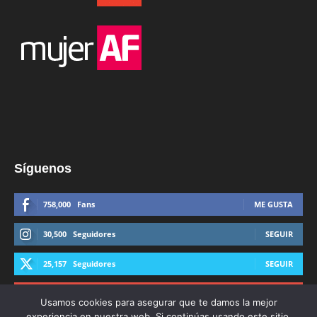
Síguenos
758,000
Fans
ME GUSTA
30,500
Seguidores
SEGUIR
25,157
Seguidores
SEGUIR
44,600
Suscriptores
SUSCRIBIRTE
Usamos cookies para asegurar que te damos la mejor
experiencia en nuestra web. Si continúas usando este sitio,