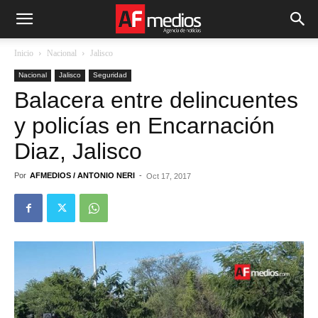
Inicio
Nacional
Jalisco
Nacional
Jalisco
Seguridad
Balacera entre delincuentes
y policías en Encarnación
Diaz, Jalisco
Por
AFMEDIOS / ANTONIO NERI
-
Oct 17, 2017