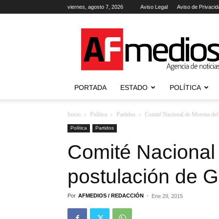
viernes, agosto 7, 2026
Aviso Legal
Aviso de Privacid
AFmedios
.-
Agencia
de
Noticias
PORTADA
ESTADO
POLÍTICA
Inicio
Política
Partidos
Comité Nacional de Morena defi
Política
Partidos
Comité Nacional
postulación de G
Por
AFMEDIOS / REDACCIÓN
-
Ene 29, 2015