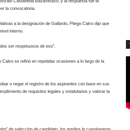
nzalo Castañeda Bazavilvazo, y la respuesta fue la
eer la convocatoria.
ativas a la designación de Gallardo, Pliego Calvo dijo que
ivel interno.
odos ser respetuosos de eso”.
 Calvo se refirió en repetidas ocasiones a lo largo de la
bar o negar el registro de los aspirantes con base en sus
 cumplimiento de requisitos legales y estatutarios y valorar la
or” de selección de candidato, los medios le cuestionaron