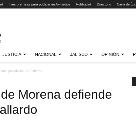
ad
Tres premisas para publicar en AFmedios
Publicidad
Directorio
Carta de Éti
JUSTICIA
NACIONAL
JALISCO
OPINIÓN
P
ende postulación de Gallardo
 de Morena defiende
allardo