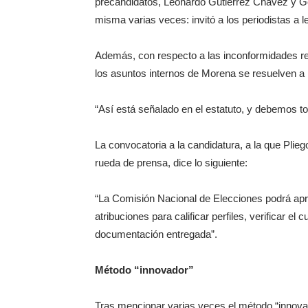
precandidatos, Leonardo Gutiérrez Chávez y Go
misma varias veces: invitó a los periodistas a l
Además, con respecto a las inconformidades rel
los asuntos internos de Morena se resuelven a n
“Así está señalado en el estatuto, y debemos t
La convocatoria a la candidatura, a la que Pliego
rueda de prensa, dice lo siguiente:
“La Comisión Nacional de Elecciones podrá apro
atribuciones para calificar perfiles, verificar el
documentación entregada”.
Método “innovador”
Tras mencionar varias veces el método “innovad