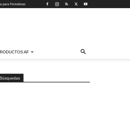
ca para Periodistas
RODUCTOS AF
Búsquedas