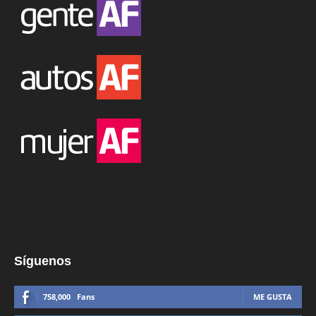
Síguenos
758,000
Fans
ME GUSTA