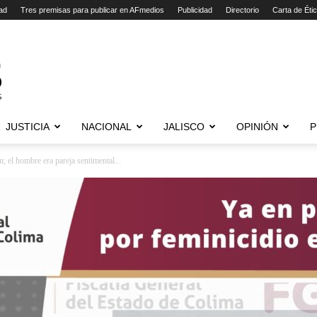
ad
Tres premisas para publicar en AFmedios
Publicidad
Directorio
Carta de Éti
JUSTICIA
NACIONAL
JALISCO
OPINIÓN
P
; el hombre era pareja sentimental...