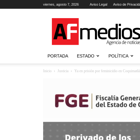
viernes, agosto 7, 2026
Aviso Legal
Aviso de Privacid
AFmedios
.-
Agencia
de
Noticias
PORTADA
ESTADO
POLÍTICA
Inicio
Justicia
Ya en prisión por feminicidio en Coquimatlán