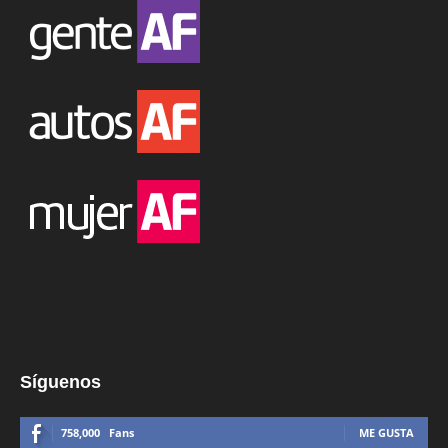
Síguenos
758,000
Fans
ME GUSTA