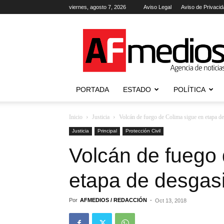
viernes, agosto 7, 2026
Aviso Legal
Aviso de Privacid
AFmedios
.-
Agencia
de
Noticias
PORTADA
ESTADO
POLÍTICA
Inicio
Justicia
Volcán de fuego de Colima sigue en etapa de
Justicia
Principal
Protección Civil
Volcán de fuego 
etapa de desgasi
Por
AFMEDIOS / REDACCIÓN
-
Oct 13, 2018