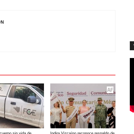
ÓN
cuerpo sin vida de
Indira Vizcaíno reconoce respaldo de