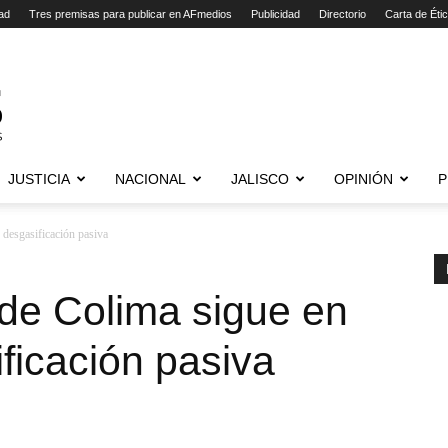
ad
Tres premisas para publicar en AFmedios
Publicidad
Directorio
Carta de Éti
JUSTICIA
NACIONAL
JALISCO
OPINIÓN
P
 desgasificación pasiva
de Colima sigue en
ficación pasiva