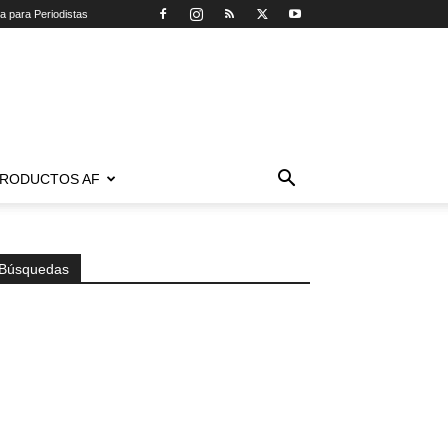
ca para Periodistas
RODUCTOS AF
Búsquedas