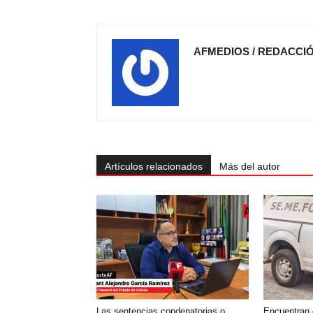
AFMEDIOS / REDACCI
Artículos relacionados
Más del autor
Las sentencias condenatorias o
Encuentran 