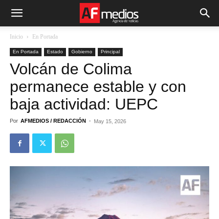
Inicio
En Portada
En Portada
Estado
Gobierno
Principal
Volcán de Colima
permanece estable y con
baja actividad: UEPC
Por
AFMEDIOS / REDACCIÓN
-
May 15, 2026