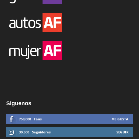
Síguenos
758,000
Fans
ME GUSTA
30,500
Seguidores
SEGUIR