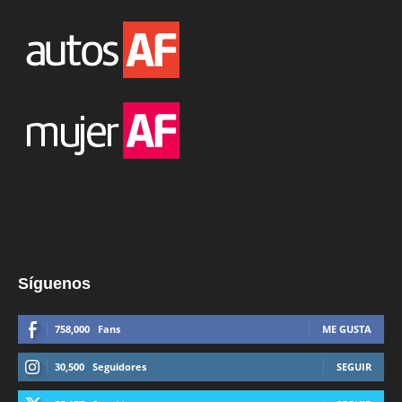
Síguenos
758,000
Fans
ME GUSTA
30,500
Seguidores
SEGUIR