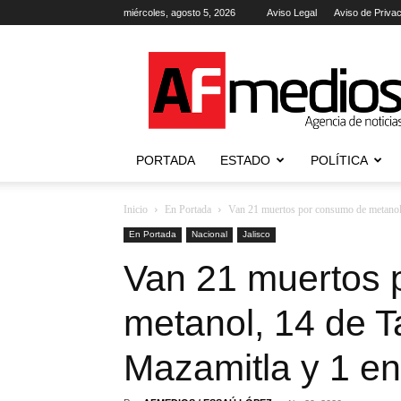
miércoles, agosto 5, 2026
Aviso Legal
Aviso de Priva
AFmedios
.-
Agencia
de
Noticias
PORTADA
ESTADO
POLÍTICA
Inicio
En Portada
Van 21 muertos por consumo de metanol,
En Portada
Nacional
Jalisco
Van 21 muertos 
metanol, 14 de T
Mazamitla y 1 e