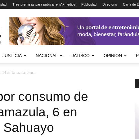
cidad
Tres premisas para publicar en AFmedios
Publicidad
Directorio
Carta de É
JUSTICIA
NACIONAL
JALISCO
OPINIÓN
P
 14 de Tamazula, 6 en...
por consumo de
amazula, 6 en
n Sahuayo