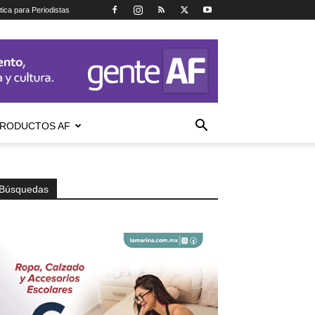
tica para Periodistas
RODUCTOS AF
Búsquedas