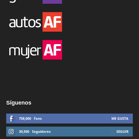
Síguenos
758,000
Fans
ME GUSTA
30,500
Seguidores
SEGUIR