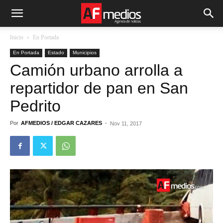
Inicio
En Portada
En Portada
Estado
Municipios
Camión urbano arrolla a
repartidor de pan en San
Pedrito
Por
AFMEDIOS / EDGAR CAZARES
-
Nov 11, 2017