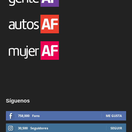
Síguenos
758,000
Fans
ME GUSTA
30,500
Seguidores
SEGUIR