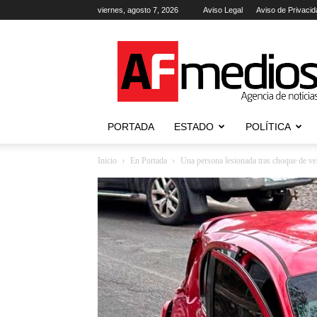
viernes, agosto 7, 2026
Aviso Legal
Aviso de Privacid
AFmedios
.-
Agencia
de
Noticias
PORTADA
ESTADO
POLÍTICA
Inicio
En Portada
Una persona lesionada tras choque de ve