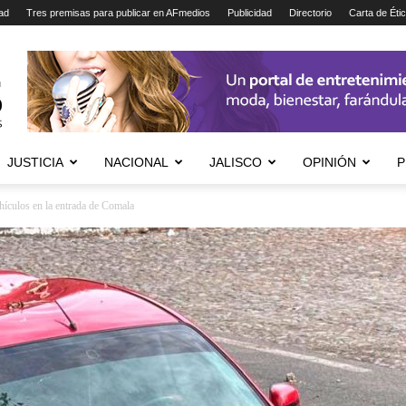
ad
Tres premisas para publicar en AFmedios
Publicidad
Directorio
Carta de Éti
JUSTICIA
NACIONAL
JALISCO
OPINIÓN
P
hículos en la entrada de Comala