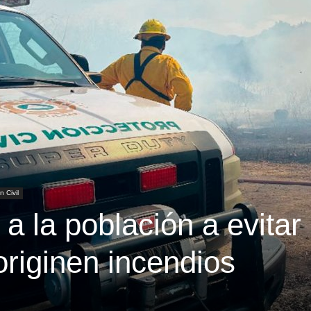
n Civil
 la población a evitar
riginen incendios