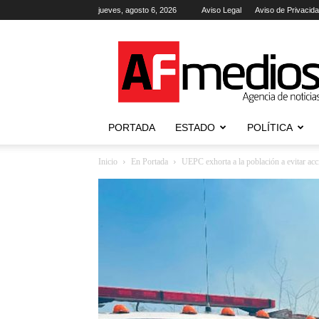
jueves, agosto 6, 2026
Aviso Legal
Aviso de Privacid
AFmedios
.-
Agencia
de
Noticias
PORTADA
ESTADO
POLÍTICA
Inicio
En Portada
UEPC exhorta a la población a evitar acc