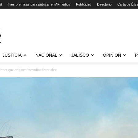
ad
Tres premisas para publicar en AFmedios
Publicidad
Directorio
Carta de Étic
JUSTICIA
NACIONAL
JALISCO
OPINIÓN
P
iones que originen incendios forestales