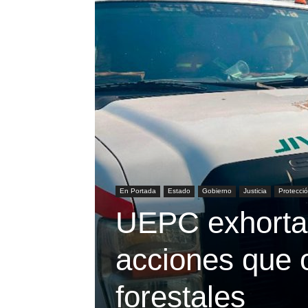
En Portada
Estado
Gobierno
Justicia
Protecció
UEPC exhorta a
acciones que o
forestales