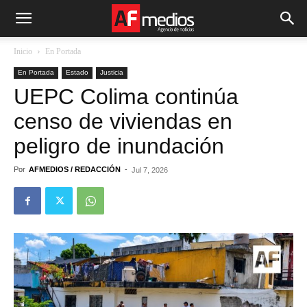
Inicio
En Portada
En Portada
Estado
Justicia
UEPC Colima continúa
censo de viviendas en
peligro de inundación
Por
AFMEDIOS / REDACCIÓN
-
Jul 7, 2026