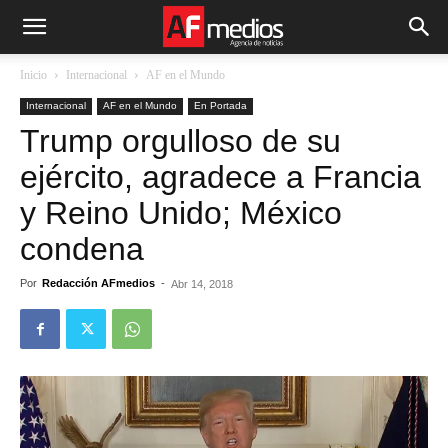
Inicio
Internacional
AF en el Mundo
Internacional
AF en el Mundo
En Portada
Trump orgulloso de su
ejército, agradece a Francia
y Reino Unido; México
condena
Por
Redacción AFmedios
-
Abr 14, 2018