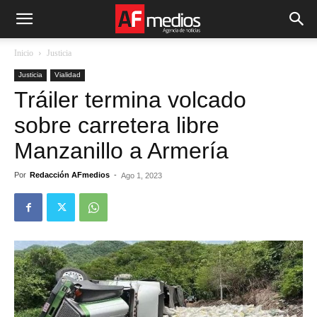
Inicio
Justicia
Justicia
Vialidad
Tráiler termina volcado
sobre carretera libre
Manzanillo a Armería
Por
Redacción AFmedios
-
Ago 1, 2023