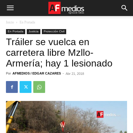
Inicio
En Portada
En Portada
Justicia
Protección Civil
Tráiler se vuelca en
carretera libre Mzllo-
Armería; hay 1 lesionado
Por
AFMEDIOS / EDGAR CAZARES
-
Abr 21, 2018