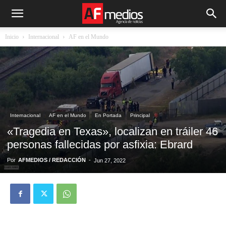
Inicio
Internacional
AF en el Mundo
Internacional
AF en el Mundo
En Portada
Principal
«Tragedia en Texas», localizan en tráiler 46
personas fallecidas por asfixia: Ebrard
Por
AFMEDIOS / REDACCIÓN
-
Jun 27, 2022