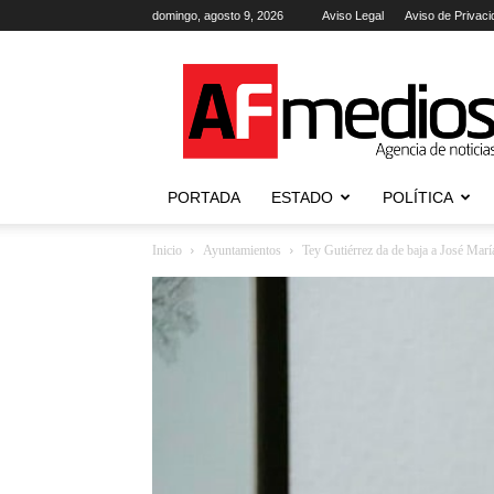
domingo, agosto 9, 2026
Aviso Legal
Aviso de Privaci
AFmedios
.-
Agencia
de
Noticias
PORTADA
ESTADO
POLÍTICA
Inicio
Ayuntamientos
Tey Gutiérrez da de baja a José Marí