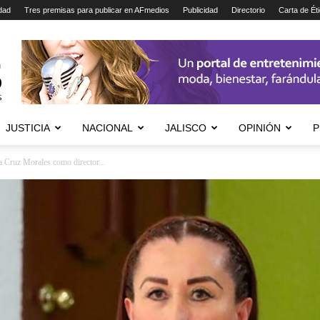
dad
Tres premisas para publicar en AFmedios
Publicidad
Directorio
Carta de Ét
JUSTICIA
NACIONAL
JALISCO
OPINIÓN
P
a Cruz Morales como director...