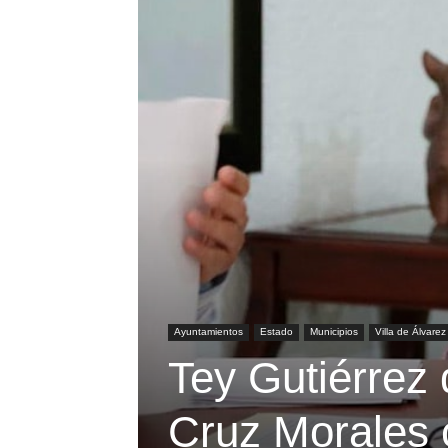
Ayuntamientos
Estado
Municipios
Villa de Álvarez
Tey Gutiérrez 
Cruz Morales 