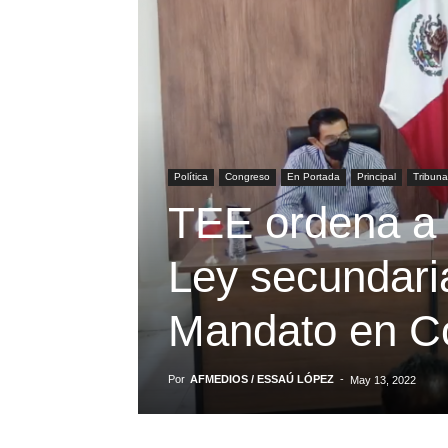
Política
Congreso
En Portada
Principal
Tribuna
TEE ordena a 
Ley secundari
Mandato en C
Por
AFMEDIOS / ESSAÚ LÓPEZ
-
May 13, 2022