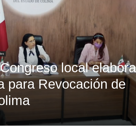
les
Congreso local elabora
a para Revocación de
olima