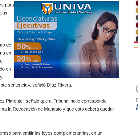
as para
glas,
imo de
ria en
el
ado en
 y
nte sentencia», señaló Díaz Rivera.
z Pimentel, señaló que al Tribunal no le corresponde
olima la Revocación de Mandato y que esto deberá quedar
 omiso para emitir las leyes complementarias, en un