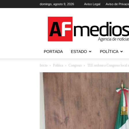
domingo, agosto 9, 2026
Aviso Legal
Aviso de Privaci
AFmedios
.-
Agencia
de
Noticias
PORTADA
ESTADO
POLÍTICA
Inicio
Política
Congreso
TEE ordena a Congreso local e