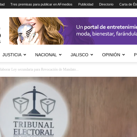
dad
Tres premisas para publicar en AFmedios
Publicidad
Directorio
Carta de Ét
JUSTICIA
NACIONAL
JALISCO
OPINIÓN
P
laborar Ley secundaria para Revocación de Mandato...