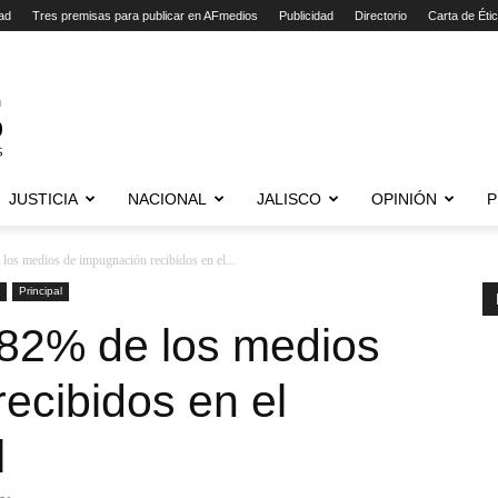
ad
Tres premisas para publicar en AFmedios
Publicidad
Directorio
Carta de Éti
JUSTICIA
NACIONAL
JALISCO
OPINIÓN
P
los medios de impugnación recibidos en el...
Principal
 82% de los medios
ecibidos en el
l