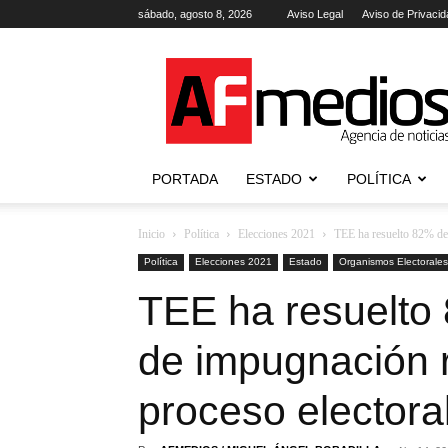
sábado, agosto 8, 2026
Aviso Legal
Aviso de Privacid
AFmedios
.-
Agencia
de
Noticias
PORTADA
ESTADO
POLÍTICA
Inicio
Política
Elecciones 2021
TEE ha resuelto 82% de 
Política
Elecciones 2021
Estado
Organismos Electorales
TEE ha resuelto
de impugnación r
proceso electora