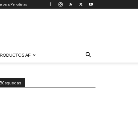
ca para Periodistas
RODUCTOS AF
Búsquedas