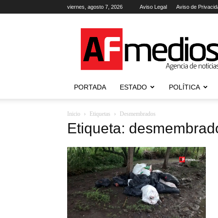
viernes, agosto 7, 2026
Aviso Legal
Aviso de Privacid
AFmedios
.-
Agencia
de
Noticias
PORTADA
ESTADO
POLÍTICA
Inicio
Etiquetas
Desmembrados
Etiqueta: desmembrad