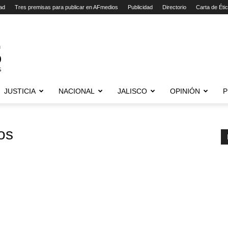
ad
Tres premisas para publicar en AFmedios
Publicidad
Directorio
Carta de Éti
JUSTICIA
NACIONAL
JALISCO
OPINIÓN
P
os