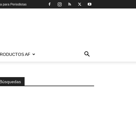
ca para Periodistas
RODUCTOS AF
Búsquedas