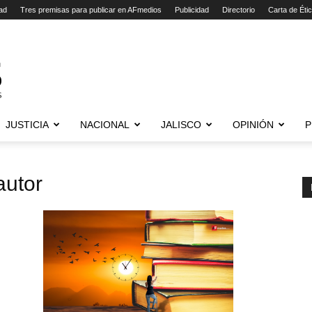
ad
Tres premisas para publicar en AFmedios
Publicidad
Directorio
Carta de Éti
JUSTICIA
NACIONAL
JALISCO
OPINIÓN
P
autor