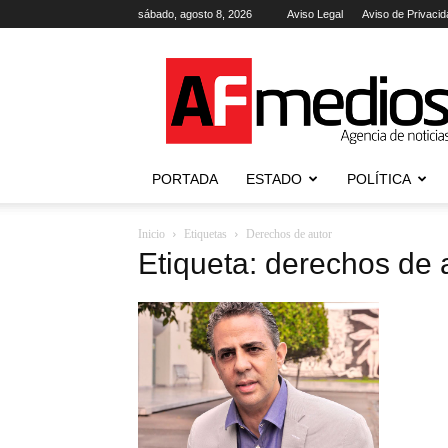
sábado, agosto 8, 2026
Aviso Legal
Aviso de Privacid
AFmedios
.-
Agencia
de
Noticias
PORTADA
ESTADO
POLÍTICA
Inicio
Etiquetas
Derechos de autor
Etiqueta: derechos de 