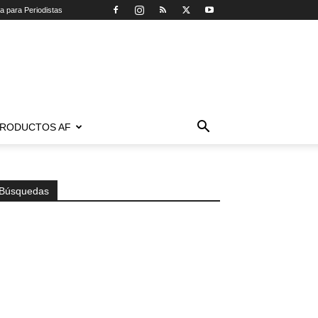
ca para Periodistas
RODUCTOS AF
Búsquedas