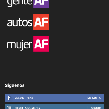
Síguenos
758,000
Fans
ME GUSTA
30,500
Seguidores
SEGUIR