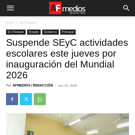
Inicio
En Portada
En Portada
Estado
Gobierno
Principal
Suspende SEyC actividades
escolares este jueves por
inauguración del Mundial
2026
Por
AFMEDIOS / REDACCIÓN
-
Jun 10, 2026