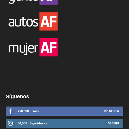
Síguenos
758,000
Fans
ME GUSTA
30,500
Seguidores
SEGUIR