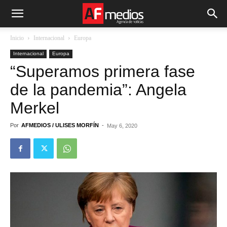
Inicio
Internacional
Europa
Internacional
Europa
“Superamos primera fase
de la pandemia”: Angela
Merkel
Por
AFMEDIOS / ULISES MORFÍN
-
May 6, 2020