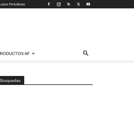
a para Periodistas
RODUCTOS AF
Búsquedas