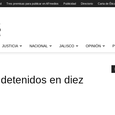
ad
Tres premisas para publicar en AFmedios
Publicidad
Directorio
Carta de Étic
JUSTICIA
NACIONAL
JALISCO
OPINIÓN
P
detenidos en diez