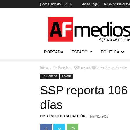
jueves, agosto 6, 2026
Aviso Legal
Aviso de Privacid
AFmedios
.-
Agencia
de
Noticias
PORTADA
ESTADO
POLÍTICA
Inicio
En Portada
SSP reporta 106 detenidos en diez días
En Portada
Estado
SSP reporta 106 
días
Por
AFMEDIOS / REDACCIÓN
-
Mar 31, 2017