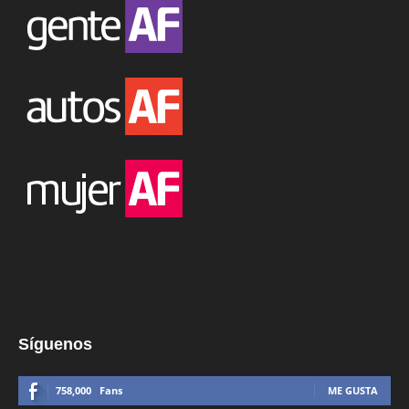
Síguenos
758,000
Fans
ME GUSTA