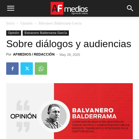
Inicio
Opinión
Balvanero Balderrama García
Opinión
Balvanero Balderrama García
Sobre diálogos y audiencias
Por
AFMEDIOS / REDACCIÓN
-
May 28, 2025