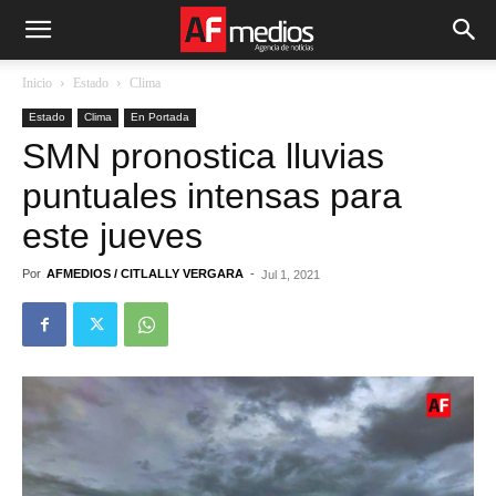
Inicio
Estado
Clima
Estado
Clima
En Portada
SMN pronostica lluvias
puntuales intensas para
este jueves
Por
AFMEDIOS / CITLALLY VERGARA
-
Jul 1, 2021