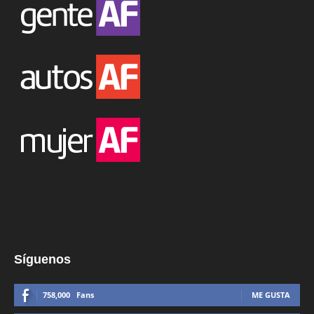
Síguenos
758,000
Fans
ME GUSTA