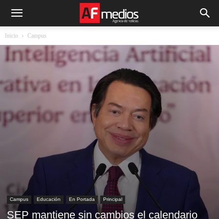
Inicio
Campus
Campus
Educación
En Portada
Principal
SEP mantiene sin cambios el calendario