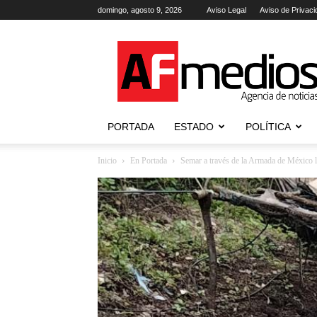
domingo, agosto 9, 2026
Aviso Legal
Aviso de Privaci
AFmedios
.-
Agencia
de
Noticias
PORTADA
ESTADO
POLÍTICA
Inicio
En Portada
Semar a través de la Armada de México lo