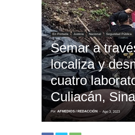
En Portada
Justicia
Nacional
Seguridad Pública
Semar a travé
localiza y de
cuatro laborat
Culiacán, Sina
Por
AFMEDIOS / REDACCIÓN
-
Ago 3, 2023