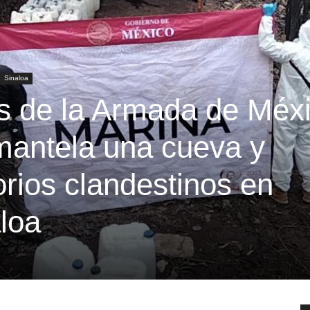
Sinaloa
s de la Armada de Méx
smantela una cueva y
orios clandestinos en
loa