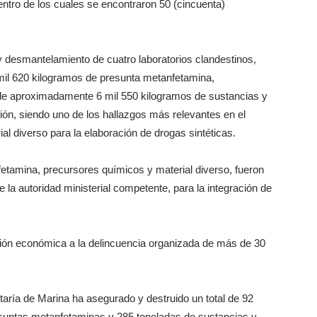
dentro de los cuales se encontraron 50 (cincuenta)
y desmantelamiento de cuatro laboratorios clandestinos,
il 620 kilogramos de presunta metanfetamina,
e aproximadamente 6 mil 550 kilogramos de sustancias y
ión, siendo uno de los hallazgos más relevantes en el
l diverso para la elaboración de drogas sintéticas.
nfetamina, precursores químicos y material diverso, fueron
e la autoridad ministerial competente, para la integración de
ión económica a la delincuencia organizada de más de 30
taría de Marina ha asegurado y destruido un total de 92
esuntas metanfetaminas y 285 toneladas de sustancias y