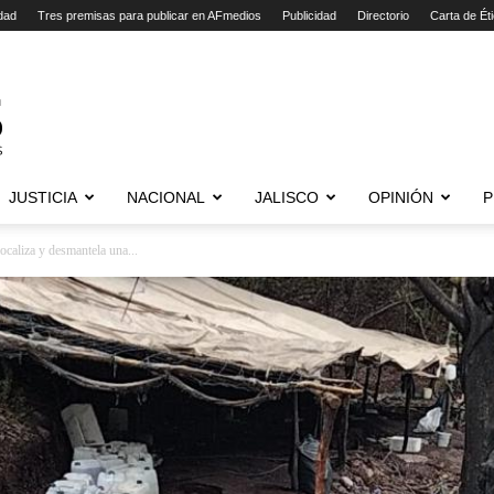
dad
Tres premisas para publicar en AFmedios
Publicidad
Directorio
Carta de Ét
JUSTICIA
NACIONAL
JALISCO
OPINIÓN
P
caliza y desmantela una...