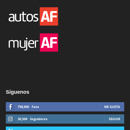
Síguenos
758,000
Fans
ME GUSTA
30,500
Seguidores
SEGUIR