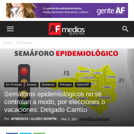
Inicio
En Portada
En Portada
Estado
Gobierno
Principal
Salud AF
Semáforos epidemiológicos no se
controlan a modo, por elecciones o
vacaciones: Delgado Carrillo
Por
AFMEDIOS / ULISES MORFÍN
-
Mar 3, 2021