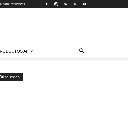
ca para Periodistas
RODUCTOS AF
Búsquedas