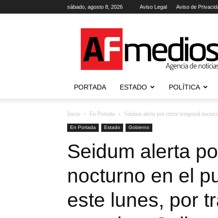
sábado, agosto 8, 2026
Aviso Legal
Aviso de Privacid
AFmedios
.-
Agencia
de
Noticias
PORTADA
ESTADO
POLÍTICA
Inicio
En Portada
Seidum alerta por cierre temporal nocturno
En Portada
Estado
Gobierno
Seidum alerta po
nocturno en el pu
este lunes, por t