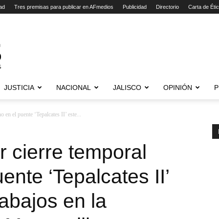
ad
Tres premisas para publicar en AFmedios
Publicidad
Directorio
Carta de Éti
JUSTICIA
NACIONAL
JALISCO
OPINIÓN
P
 en el puente ‘Tepalcates II’ este...
r cierre temporal
ente ‘Tepalcates II’
rabajos en la