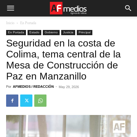
Inicio
En Portada
En Portada
Estado
Gobierno
Justicia
Principal
Seguridad en la costa de
Colima, tema central de la
Mesa de Construcción de
Paz en Manzanillo
Por
AFMEDIOS / REDACCIÓN
-
May 29, 2026