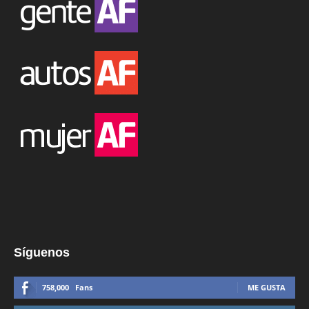
Síguenos
758,000
Fans
ME GUSTA