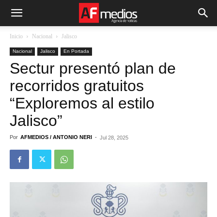
Inicio
Nacional
Jalisco
Nacional
Jalisco
En Portada
Sectur presentó plan de
recorridos gratuitos
“Exploremos al estilo
Jalisco”
Por
AFMEDIOS / ANTONIO NERI
-
Jul 28, 2025