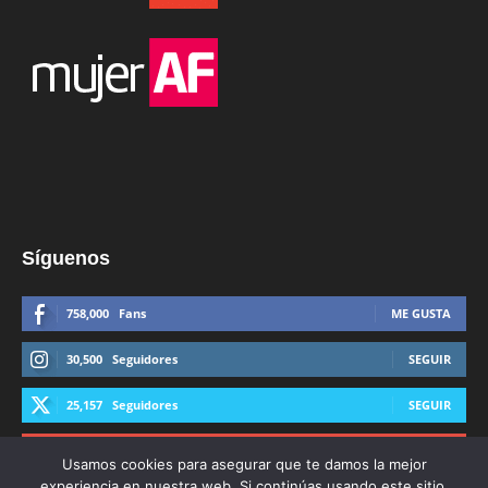
Síguenos
758,000
Fans
ME GUSTA
30,500
Seguidores
SEGUIR
25,157
Seguidores
SEGUIR
44,600
Suscriptores
SUSCRIBIRTE
Usamos cookies para asegurar que te damos la mejor
experiencia en nuestra web. Si continúas usando este sitio,