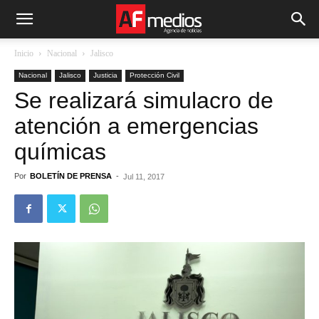
Inicio
Nacional
Jalisco
Nacional
Jalisco
Justicia
Protección Civil
Se realizará simulacro de
atención a emergencias
químicas
Por
BOLETÍN DE PRENSA
-
Jul 11, 2017