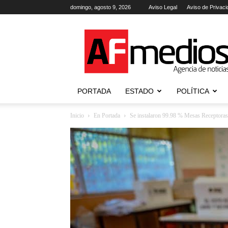
domingo, agosto 9, 2026
Aviso Legal
Aviso de Privaci
AFmedios
.-
Agencia
de
Noticias
PORTADA
ESTADO
POLÍTICA
Inicio
En Portada
Se instalaron 99.98 % Mesas Receptora