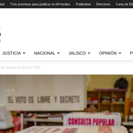
dad
Tres premisas para publicar en AFmedios
Publicidad
Directorio
Carta de Ét
JUSTICIA
NACIONAL
JALISCO
OPINIÓN
P
s de Opinión en México: INE