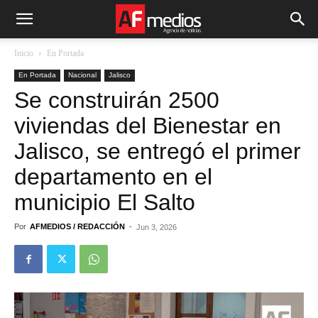
Inicio
En Portada
En Portada
Nacional
Jalisco
Se construirán 2500
viviendas del Bienestar en
Jalisco, se entregó el primer
departamento en el
municipio El Salto
Por
AFMEDIOS / REDACCIÓN
-
Jun 3, 2026