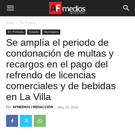
Inicio
En Portada
En Portada
Estado
Municipios
Se amplía el periodo de
condonación de multas y
recargos en el pago del
refrendo de licencias
comerciales y de bebidas
en La Villa
Por
AFMEDIOS / REDACCIÓN
-
May 20, 2018