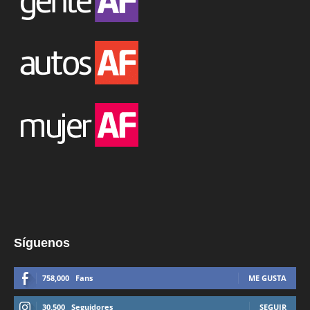
Síguenos
758,000
Fans
ME GUSTA
30,500
Seguidores
SEGUIR