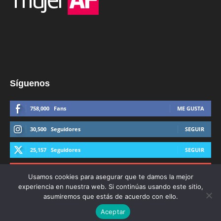
Síguenos
758,000
Fans
ME GUSTA
30,500
Seguidores
SEGUIR
25,157
Seguidores
SEGUIR
44,600
Suscriptores
SUSCRIBIRTE
Usamos cookies para asegurar que te damos la mejor
experiencia en nuestra web. Si continúas usando este sitio,
asumiremos que estás de acuerdo con ello.
Aceptar
© Derechos Reservados AFmedios 2021