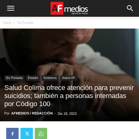
Inicio
En Portada
En Portada
Estado
Gobierno
Salud AF
Salud Colima ofrece atención para prevenir
suicidios; también a personas internadas
por Código 100
Por
AFMEDIOS / REDACCIÓN
-
Dic 18, 2023